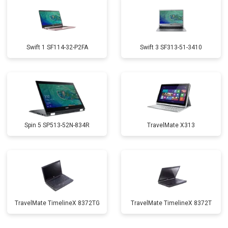
Swift 1 SF114-32-P2FA
Swift 3 SF313-51-3410
Spin 5 SP513-52N-834R
TravelMate X313
TravelMate TimelineX 8372TG
TravelMate TimelineX 8372T