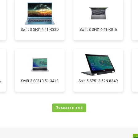
от 70 мин
о
от 50 мин
о
1
Swift 3 SF314-41-R32D
Swift 3 SF314-41-R0TE
от 70 мин
о
от 50 мин
о
A
Swift 3 SF313-51-3410
Spin 5 SP513-52N-834R
от 110 мин
о
от 60 мин
о
от 60 мин
о