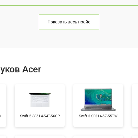
от 70 мин
о
Показать весь прайс
от 60 мин
о
от 70 мин
о
уков Acer
от 50 мин
о
от 60 мин
о
D
Swift 5 SF514-54T-56GP
Swift 3 SF314-57-55TW
от 40 мин
о