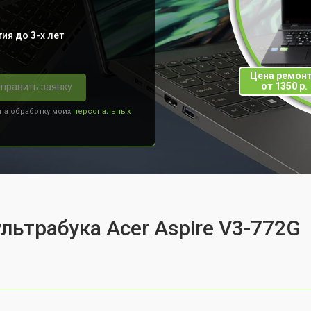
ия до 3-х лет
Цена ремон
от 1350 р.
править заявку
 на обработку моих
персональных
льтрабука Acer Aspire V3-772G