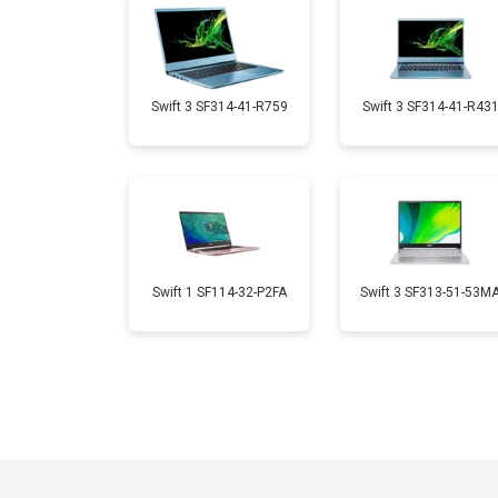
Замена микрофона
Замена кулера
Swift 3 SF314-41-R759
Swift 3 SF314-41-R43
Замена USB порта
Замена HDMI порта
Swift 1 SF114-32-P2FA
Swift 3 SF313-51-53M
Замена матрицы
Замена материнской платы
Замена жесткого диска HDD/SSD