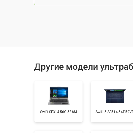
Чистка от пыли
Замена тачпада
Замена клавиатуры
Другие модели ультраб
Замена аккумулятора
Установка видеокарты
Swift SF314-56G-58AM
Swift 5 SF514-54T-59V
Замена оперативной памяти