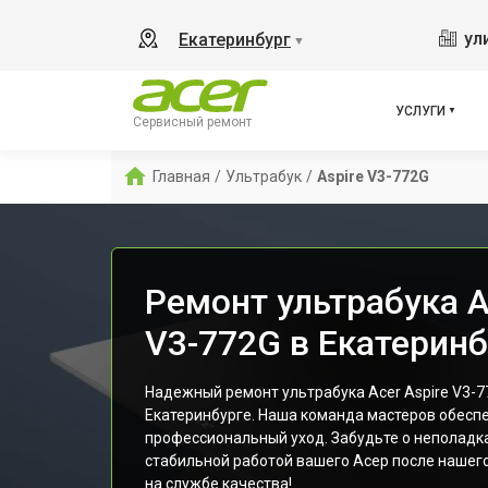
ул
Екатеринбург
▼
УСЛУГИ
Сервисный ремонт
Главная
/
Ультрабук
/
Aspire V3-772G
Ремонт ультрабука A
V3-772G в Екатеринб
Надежный ремонт ультрабука Acer Aspire V3-7
Екатеринбурге. Наша команда мастеров обесп
профессиональный уход. Забудьте о неполадк
стабильной работой вашего Асер после нашего
на службе качества!