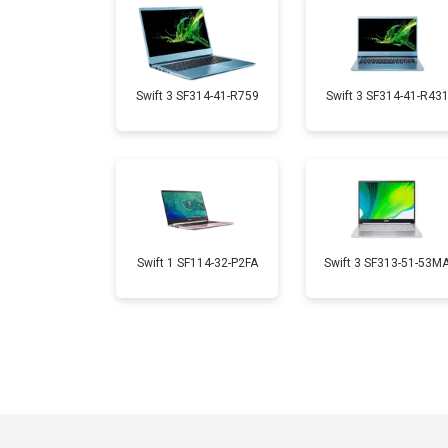
Замена микрофона
Замена кулера
Swift 3 SF314-41-R759
Swift 3 SF314-41-R43
Замена USB порта
Замена HDMI порта
Swift 1 SF114-32-P2FA
Swift 3 SF313-51-53M
Замена матрицы
Замена материнской платы
Замена жесткого диска HDD/SSD