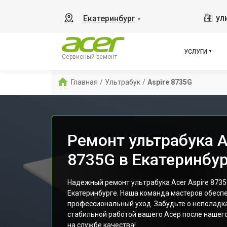
ул
Екатеринбург
▼
УСЛУГИ
Сервисный ремонт
Главная
/
Ультрабук
/
Aspire 8735G
Ремонт ультрабука A
8735G в Екатеринбу
Надежный ремонт ультрабука Acer Aspire 8735
Екатеринбурге. Наша команда мастеров обесп
профессиональный уход. Забудьте о неполадк
стабильной работой вашего Асер после нашего
на службе качества!