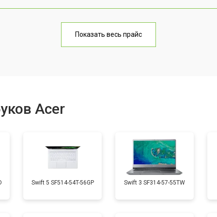
от 70 мин
о
Показать весь прайс
от 60 мин
о
от 70 мин
о
уков Acer
от 50 мин
о
от 60 мин
о
D
Swift 5 SF514-54T-56GP
Swift 3 SF314-57-55TW
от 40 мин
о