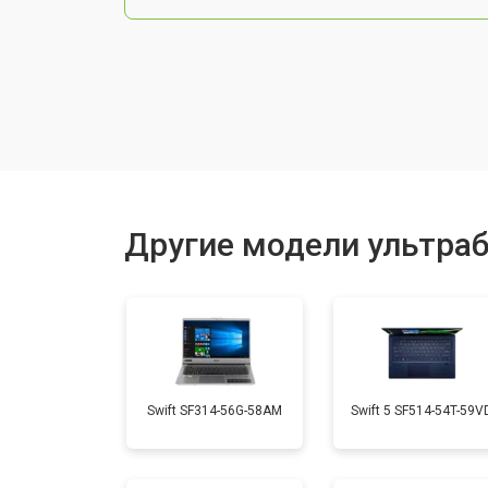
Чистка от пыли
Замена тачпада
Замена клавиатуры
Другие модели ультраб
Замена аккумулятора
Установка видеокарты
Swift SF314-56G-58AM
Swift 5 SF514-54T-59V
Замена оперативной памяти