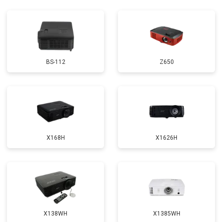
BS-112
Z650
X168H
X1626H
X138WH
X1385WH