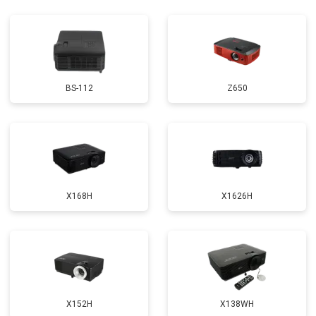
BS-112
Z650
X168H
X1626H
X152H
X138WH