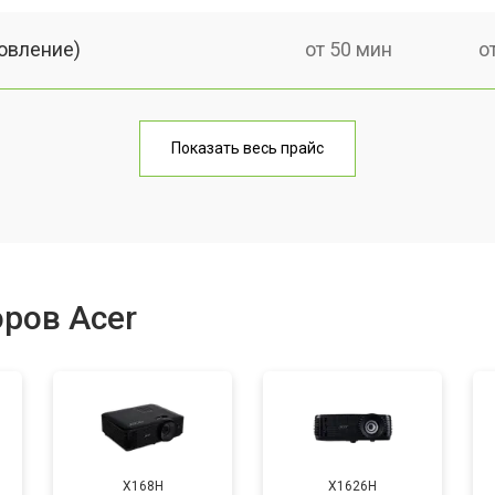
овление)
от 50 мин
о
от 60 мин
о
Показать весь прайс
от 50 мин
о
от 60 мин
о
ров Acer
от 50 мин
о
от 70 мин
о
X168H
X1626H