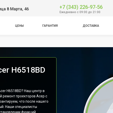
+7 (343) 226-97-56
ица 8 Марта, 46
Ежедневно с 09:00 до 21:00
ЦЕНЫ
ГАРАНТИЯ
ДОСТАВКА
cer H6518BD
Acer H6518BD? Наш центр в
 ремонт проекторов Асер с
рантируем, что после нашего
вый. Наши специалисты
становлении функций