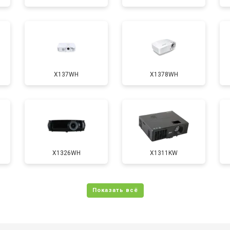
от 50 мин
о
X137WH
X1378WH
X1326WH
X1311KW