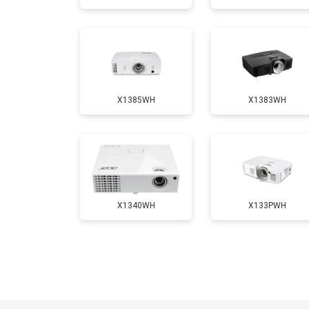
Замена блока розжига
X1385WH
X1383WH
X1340WH
X133PWH