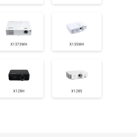
т 1900 ₽
Заказать
X1373WH
X135WH
X128H
X1285