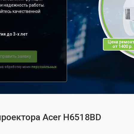
 и надежность работы.
йтесь качественной
ия до 3-х лет
Цена ремон
от 1400 р.
править заявку
 на обработку моих
персональных
проектора Acer H6518BD