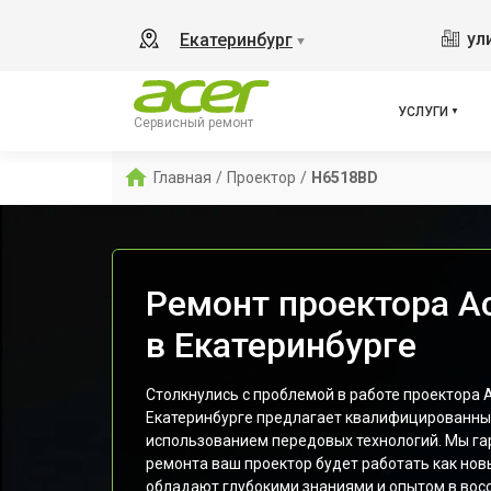
ул
Екатеринбург
▼
УСЛУГИ
Сервисный ремонт
Главная
/
Проектор
/
H6518BD
Ремонт проектора A
в Екатеринбурге
Столкнулись с проблемой в работе проектора 
Екатеринбурге предлагает квалифицированный
использованием передовых технологий. Мы га
ремонта ваш проектор будет работать как но
обладают глубокими знаниями и опытом в вос