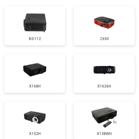
BS-112
Z650
X168H
X1626H
X152H
X138WH