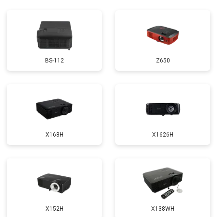
BS-112
Z650
X168H
X1626H
X152H
X138WH