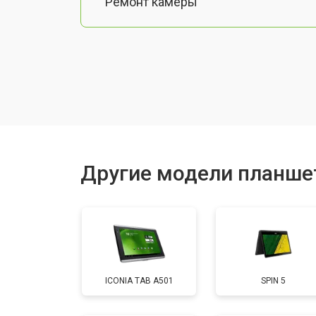
Ремонт камеры
Чистка от пыли
Замена стекла
Замена динамика
Другие модели планше
Замена задней крышки
Замена дисплея (экрана)
ICONIA TAB A501
SPIN 5
Замена аккумулятора