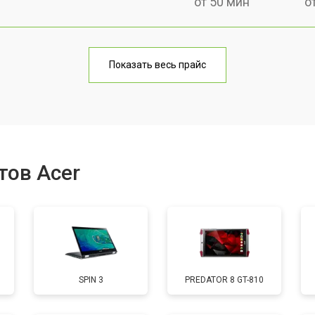
от 50 мин
о
от 70 мин
о
Показать весь прайс
от 50 мин
о
от 80 мин
о
тов Acer
от 50 мин
о
от 90 мин
о
SPIN 3
PREDATOR 8 GT-810
от 50 мин
о