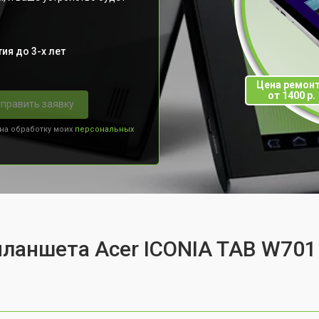
ия до 3-х лет
Цена ремон
от 1400 р.
править заявку
 на обработку моих
персональных
планшета Acer ICONIA TAB W701