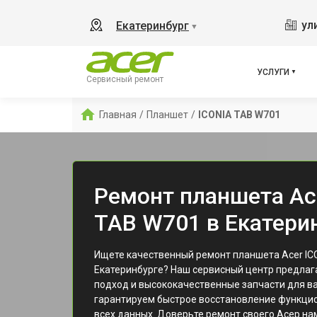
ул
Екатеринбург
▼
УСЛУГИ
Сервисный ремонт
Главная
/
Планшет
/
ICONIA TAB W701
Ремонт планшета Ac
TAB W701 в Екатери
Ищете качественный ремонт планшета Acer IC
Екатеринбурге? Наш сервисный центр предла
подход и высококачественные запчасти для в
гарантируем быстрое восстановление функцио
всех данных. Доверьте ремонт своего Асер нам