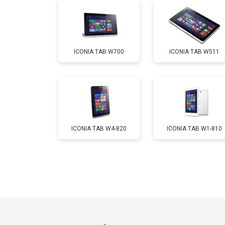
Замена Wi-Fi
ICONIA TAB W700
ICONIA TAB W511
Замена материнской платы
Замена кнопок
ICONIA TAB W4-820
ICONIA TAB W1-810