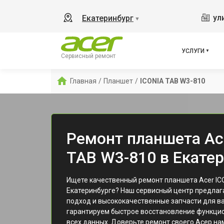
ул
Екатеринбург
▼
УСЛУГИ
Сервисный ремонт
Главная
/
Планшет
/
ICONIA TAB W3-810
Ремонт планшета Ac
TAB W3-810 в Екате
Ищете качественный ремонт планшета Acer IC
Екатеринбурге? Наш сервисный центр предла
подход и высококачественные запчасти для в
гарантируем быстрое восстановление функцио
всех данных. Доверьте ремонт своего Асер нам