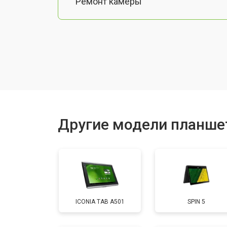
Ремонт камеры
Чистка от пыли
Замена стекла
Замена динамика
Другие модели планше
Замена задней крышки
Замена дисплея (экрана)
ICONIA TAB A501
SPIN 5
Замена аккумулятора