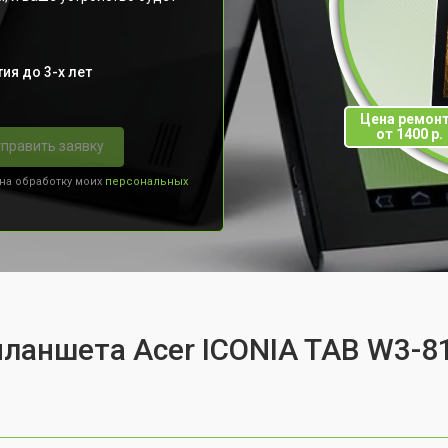
ия до 3-х лет
Цена ремон
от 1400 р.
править заявку
 на обработку моих
персональных
планшета Acer ICONIA TAB W3-8