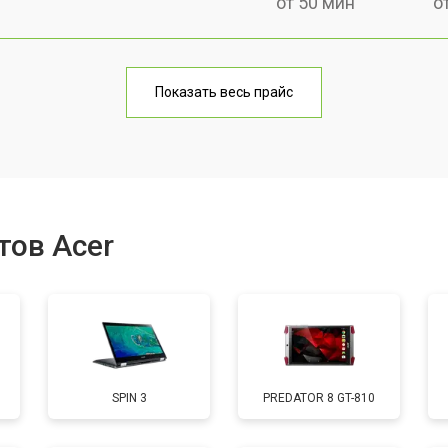
от 50 мин
о
от 70 мин
о
Показать весь прайс
от 50 мин
о
от 80 мин
о
тов Acer
от 50 мин
о
от 90 мин
о
SPIN 3
PREDATOR 8 GT-810
от 50 мин
о