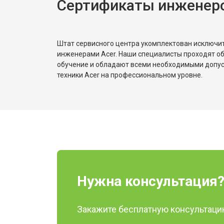
Сертификаты инженеро
Замена Wi-Fi
Ремонт цепи питания
Штат сервисного центра укомплектован исключ
инженерами Acer. Наши специалисты проходят о
обучение и обладают всеми необходимыми допу
Замена USB порта
техники Acer на профессиональном уровне.
Замена звуковой карты
Замена кулера
Замена микрофона
Нужна консультация
Закажите бесплатную консультацию
Замена оперативной памяти