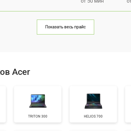
от 50 мин
о
от 100 мин
о
Показать весь прайс
от 60 мин
о
от 80 мин
о
ов Acer
от 40 мин
о
от 80 мин
о
TRITON 300
HELIOS 700
от 60 мин
о