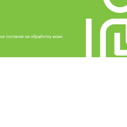
от 50 мин
о
от 100 мин
о
ое согласие на обработку моих
от 70 мин
о