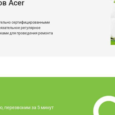
в Acer
от 70 мин
о
от 70 мин
о
ительно сертифицированными
бязательное регулярное
сками для проведения ремонта
от 70 мин
о
от 50 мин
о
от 80 мин
о
от 60 мин
о
?
, перезвоним за 5 минут
от 50 мин
о