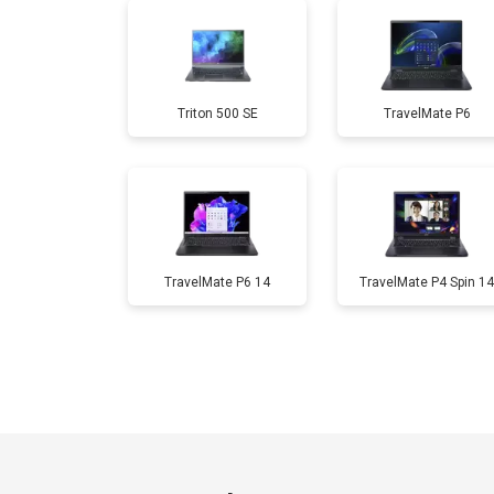
Замена разъема HDMI
Triton 500 SE
TravelMate P6
Замена тачпада
Замена клавиатуры
Замена аккумулятора
TravelMate P6 14
TravelMate P4 Spin 14
Замена материнской платы
Замена матрицы