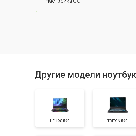
Настройка ОС
Ремонт южного моста
Замена шлейфа
Ремонт вебкамеры
Другие модели ноутбук
Установка драйверов Windows
Ремонт мультиконтроллера
HELIOS 500
TRITON 500
Замена жесткого диска HDD/SSD