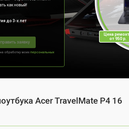
ать как новый!
ия до 3-х лет
Цена ремон
от 950 р.
править заявку
 на обработку моих
персональных
оутбука Acer TravelMate P4 16