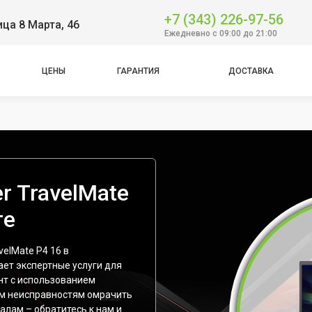
+7 (343) 226-97-56
ица 8 Марта, 46
Ежедневно с 09:00 до 21:00
ЦЕНЫ
ГАРАНТИЯ
ДОСТАВКА
r TravelMate
ге
elMate P4 16 в
ет экспертные услуги для
нт с использованием
им неисправностям омрачить
лам – обратитесь к нам и