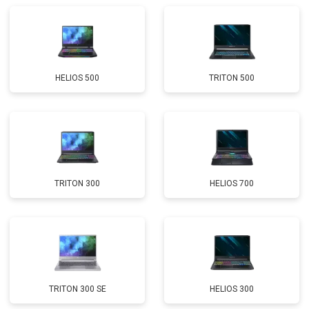
Замена Wi-Fi
от 2200 ₽
Заказать
Ремонт цепи питания
от 3500 ₽
Заказать
HELIOS 500
TRITON 500
Замена USB порта
от 2200 ₽
Заказать
Замена звуковой карты
от 1700 ₽
Заказать
Замена кулера
от 2600 ₽
Заказать
Замена микрофона
от 2600 ₽
Заказать
TRITON 300
HELIOS 700
Замена оперативной памяти
от 1100 ₽
Заказать
Прошивка BIOS
от 1500 ₽
Заказать
Замена северного моста
от 3500 ₽
Заказать
Ремонт петель
от 3990 ₽
Заказать
TRITON 300 SE
HELIOS 300