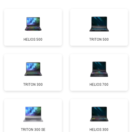
Замена матрицы
от 2300 ₽
Заказать
Замена Wi-Fi
от 2200 ₽
Заказать
Ремонт цепи питания
от 3500 ₽
Заказать
HELIOS 500
TRITON 500
Замена USB порта
от 2200 ₽
Заказать
Замена звуковой карты
от 1700 ₽
Заказать
Замена кулера
от 2600 ₽
Заказать
Замена микрофона
от 2600 ₽
Заказать
TRITON 300
HELIOS 700
Замена оперативной памяти
от 1100 ₽
Заказать
Прошивка BIOS
от 1500 ₽
Заказать
Замена северного моста
от 3500 ₽
Заказать
Ремонт петель
от 3990 ₽
Заказать
TRITON 300 SE
HELIOS 300