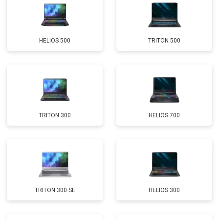
Замена Wi-Fi
от 2200 ₽
Заказать
Ремонт цепи питания
от 3500 ₽
Заказать
HELIOS 500
TRITON 500
Замена USB порта
от 2200 ₽
Заказать
Замена звуковой карты
от 1700 ₽
Заказать
Замена кулера
от 2600 ₽
Заказать
Замена микрофона
от 2600 ₽
Заказать
TRITON 300
HELIOS 700
Замена оперативной памяти
от 1100 ₽
Заказать
Прошивка BIOS
от 1500 ₽
Заказать
Замена северного моста
от 3500 ₽
Заказать
Ремонт петель
от 3990 ₽
Заказать
TRITON 300 SE
HELIOS 300