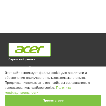
Сервисный ремонт
ВЫБЕРИ СВОЙ ГОРОД
Этот сайт использует файлы cookie для аналитики и
Ремонт ноутбука Predator Helios 300 PH317-53-78EZ Acer в
обеспечения наилучшего пользовательского опыта.
Краснодаре
Продолжая использовать этот сайт, вы соглашаетесь с
Ремонт ноутбука Predator Helios 300 PH317-53-78EZ Acer в
использованием файлов cookie.
Политика
Ростове-на-Дону
конфиденциальности
Ремонт ноутбука Predator Helios 300 PH317-53-78EZ Acer в
Нижнем Новгороде
Принять все
Ремонт ноутбука Predator Helios 300 PH317-53-78EZ Acer в