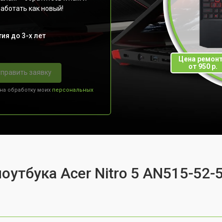
работать как новый!
ия до 3-х лет
Цена ремон
от 950 р.
править заявку
 на обработку моих
персональных
оутбука Acer Nitro 5 AN515-52-