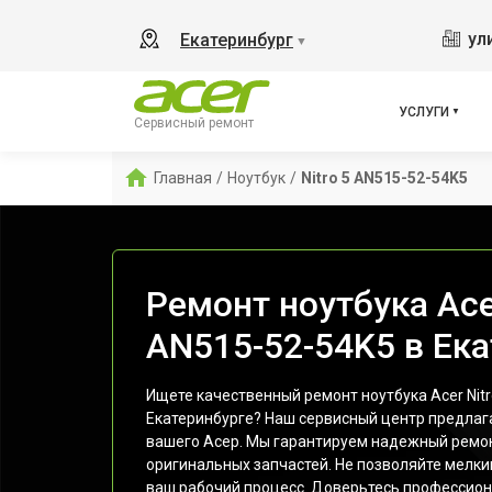
ул
Екатеринбург
▼
УСЛУГИ
Сервисный ремонт
Главная
/
Ноутбук
/
Nitro 5 AN515-52-54K5
Ремонт ноутбука Acer
AN515-52-54K5 в Ек
Ищете качественный ремонт ноутбука Acer Nitr
Екатеринбурге? Наш сервисный центр предлага
вашего Асер. Мы гарантируем надежный ремо
оригинальных запчастей. Не позволяйте мелк
ваш рабочий процесс. Доверьтесь профессиона