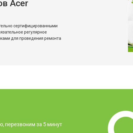
в Acer
от 70 мин
о
от 70 мин
о
ительно сертифицированными
бязательное регулярное
сками для проведения ремонта
от 70 мин
о
от 50 мин
о
от 80 мин
о
от 60 мин
о
?
, перезвоним за 5 минут
от 50 мин
о