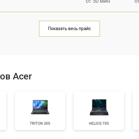
от 50 мин
о
от 100 мин
о
Показать весь прайс
от 60 мин
о
от 80 мин
о
ов Acer
от 40 мин
о
от 80 мин
о
TRITON 300
HELIOS 700
от 60 мин
о