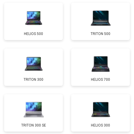
Замена Wi-Fi
от 2200 ₽
Заказать
Ремонт цепи питания
от 3500 ₽
Заказать
HELIOS 500
TRITON 500
Замена USB порта
от 2200 ₽
Заказать
Замена звуковой карты
от 1700 ₽
Заказать
Замена кулера
от 2600 ₽
Заказать
Замена микрофона
от 2600 ₽
Заказать
TRITON 300
HELIOS 700
Замена оперативной памяти
от 1100 ₽
Заказать
Прошивка BIOS
от 1500 ₽
Заказать
Замена северного моста
от 3500 ₽
Заказать
Ремонт петель
от 3990 ₽
Заказать
TRITON 300 SE
HELIOS 300