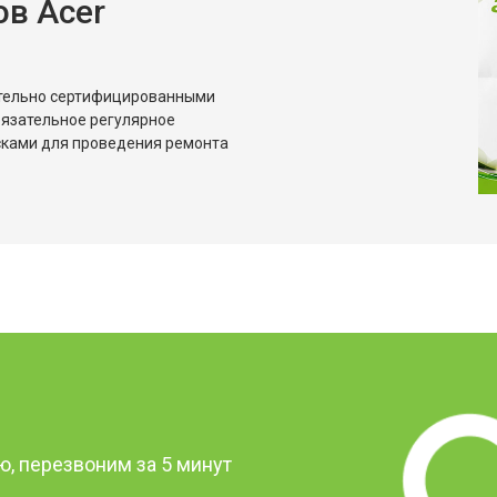
в Acer
от 70 мин
о
от 70 мин
о
ительно сертифицированными
бязательное регулярное
сками для проведения ремонта
от 70 мин
о
от 50 мин
о
от 80 мин
о
от 60 мин
о
?
, перезвоним за 5 минут
от 50 мин
о