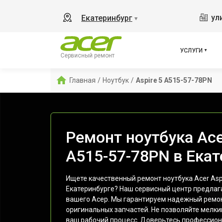
ул
Екатеринбург
▼
УСЛУГИ
Сервисный ремонт
Главная
/
Ноутбук
/
Aspire 5 A515-57-78PN
Ремонт ноутбука Ace
A515-57-78PN в Екат
Ищете качественный ремонт ноутбука Acer Asp
Екатеринбурге? Наш сервисный центр предлага
вашего Асер. Мы гарантируем надежный ремо
оригинальных запчастей. Не позволяйте мелк
ваш рабочий процесс. Доверьтесь профессиона