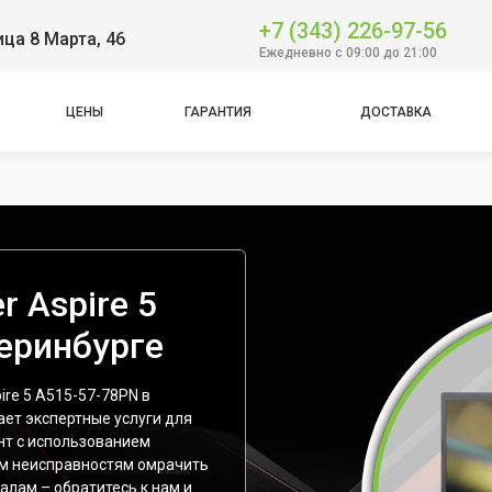
+7 (343) 226-97-56
ица 8 Марта, 46
Ежедневно с 09:00 до 21:00
ЦЕНЫ
ГАРАНТИЯ
ДОСТАВКА
r Aspire 5
еринбурге
ire 5 A515-57-78PN в
ет экспертные услуги для
нт с использованием
им неисправностям омрачить
лам – обратитесь к нам и