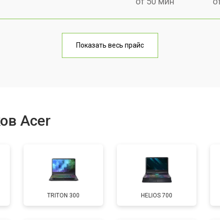
от 50 мин
о
от 100 мин
о
Показать весь прайс
от 60 мин
о
от 80 мин
о
ов Acer
от 40 мин
о
от 80 мин
о
TRITON 300
HELIOS 700
от 60 мин
о