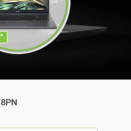
та
78PN