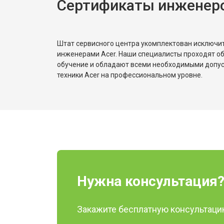
Сертификаты инженеро
Замена Wi-Fi
Ремонт цепи питания
Штат сервисного центра укомплектован исключ
инженерами Acer. Наши специалисты проходят о
обучение и обладают всеми необходимыми допу
Замена USB порта
техники Acer на профессиональном уровне.
Замена звуковой карты
Замена кулера
Замена микрофона
Нужна консультация
Закажите бесплатную консультацию
Замена оперативной памяти