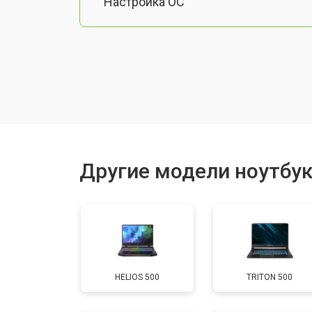
Настройка ОС
Ремонт южного моста
Замена шлейфа
Ремонт вебкамеры
Другие модели ноутбук
Установка драйверов Windows
Ремонт мультиконтроллера
HELIOS 500
TRITON 500
Замена жесткого диска HDD/SSD