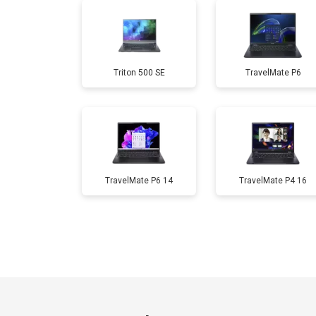
Замена разъема HDMI
Triton 500 SE
TravelMate P6
Замена тачпада
Замена клавиатуры
Замена аккумулятора
TravelMate P6 14
TravelMate P4 16
Замена материнской платы
Замена матрицы