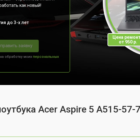
работать как новый!
ия до 3-х лет
Цена ремон
от 950 р.
править заявку
 на обработку моих
персональных
оутбука Acer Aspire 5 A515-57-