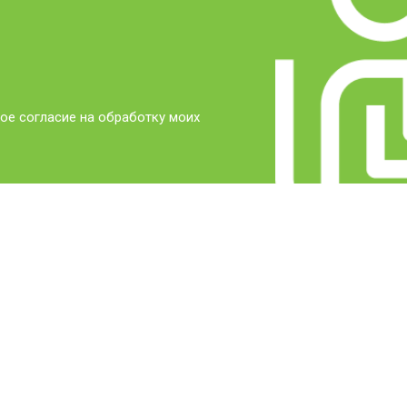
от 50 мин
о
от 100 мин
о
ое согласие на обработку моих
от 70 мин
о