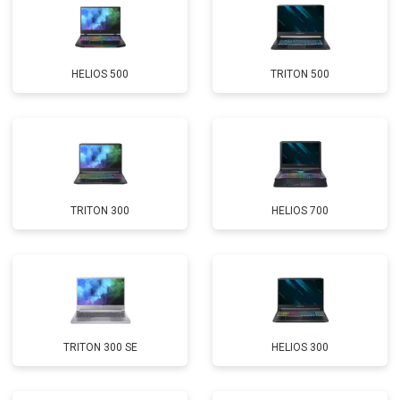
Замена Wi-Fi
от 2200 ₽
Заказать
Ремонт цепи питания
от 3500 ₽
Заказать
HELIOS 500
TRITON 500
Замена USB порта
от 2200 ₽
Заказать
Замена звуковой карты
от 1700 ₽
Заказать
Замена кулера
от 2600 ₽
Заказать
Замена микрофона
от 2600 ₽
Заказать
TRITON 300
HELIOS 700
Замена оперативной памяти
от 1100 ₽
Заказать
Прошивка BIOS
от 1500 ₽
Заказать
Замена северного моста
от 3500 ₽
Заказать
Ремонт петель
от 3990 ₽
Заказать
TRITON 300 SE
HELIOS 300