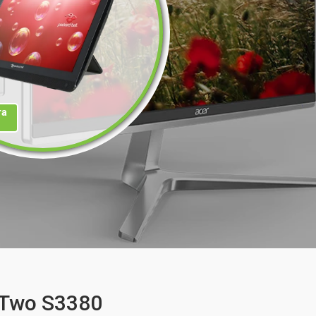
та
eTwo S3380