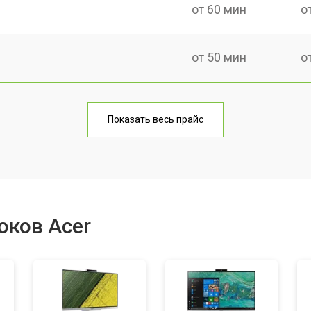
от 60 мин
о
от 50 мин
о
от 60 мин
о
Показать весь прайс
от 40 мин
о
от 80 мин
о
оков Acer
от 50 мин
о