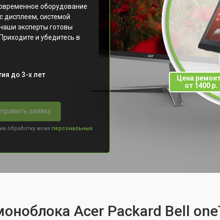
современное оборудование
с дисплеем, системой
наши эксперты готовы
Приходите и убедитесь в
ия до 3-х лет
Цена ремон
от 1400 р.
править заявку
 на обработку моих
персональных
моноблока Acer Packard Bell on