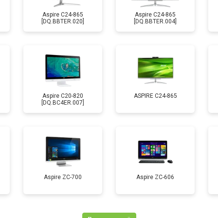
Aspire C24-865
Aspire C24-865
[DQ.BBTER.020]
[DQ.BBTER.004]
Aspire C20-820
ASPIRE C24-865
[DQ.BC4ER.007]
Aspire ZC-700
Aspire ZC-606