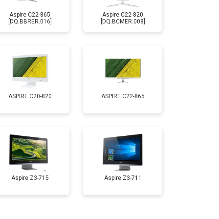
Aspire C22-865
Aspire C22-820
[DQ.BBRER.016]
[DQ.BCMER.008]
ASPIRE C20-820
ASPIRE C22-865
Aspire Z3-715
Aspire Z3-711