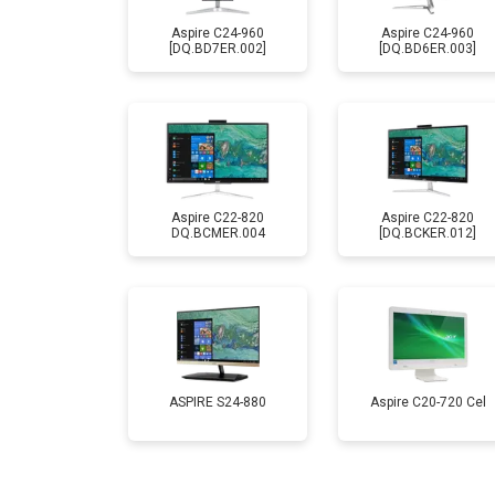
Aspire C24-960
Aspire C24-960
[DQ.BD7ER.002]
[DQ.BD6ER.003]
Aspire C22-820
Aspire C22-820
DQ.BCMER.004
[DQ.BCKER.012]
ASPIRE S24-880
Aspire C20-720 Cel