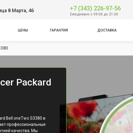
+7 (343) 226-97-56
ица 8 Марта, 46
Ежедневно с 09:00 до 21:00
ЦЕНЫ
ГАРАНТИЯ
ДОСТАВКА
3380
cer Packard
d Bell oneTwo S3380 в
гает профессиональные
нтией качества. Мы