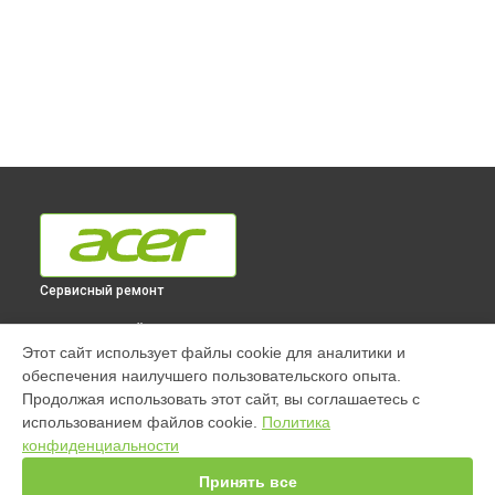
Сервисный ремонт
ВЫБЕРИ СВОЙ ГОРОД
Этот сайт использует файлы cookie для аналитики и
Ремонт моноблока Aspire Z3-715 Acer в
Краснодаре
обеспечения наилучшего пользовательского опыта.
Ремонт моноблока Aspire Z3-715 Acer в
Ростове-на-Дону
Продолжая использовать этот сайт, вы соглашаетесь с
Ремонт моноблока Aspire Z3-715 Acer в
Нижнем Новгороде
использованием файлов cookie.
Политика
конфиденциальности
Ремонт моноблока Aspire Z3-715 Acer в
Новосибирске
Ремонт моноблока Aspire Z3-715 Acer в
Челябинске
Принять все