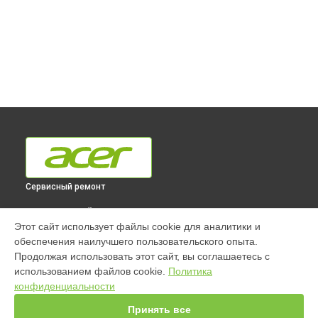
Сервисный ремонт
ВЫБЕРИ СВОЙ ГОРОД
Этот сайт использует файлы cookie для аналитики и
Ремонт моноблока ASPIRE C24-865 Acer в
Краснодаре
обеспечения наилучшего пользовательского опыта.
Ремонт моноблока ASPIRE C24-865 Acer в
Ростове-на-Дону
Продолжая использовать этот сайт, вы соглашаетесь с
Ремонт моноблока ASPIRE C24-865 Acer в
Нижнем
использованием файлов cookie.
Политика
Новгороде
конфиденциальности
Ремонт моноблока ASPIRE C24-865 Acer в
Новосибирске
Принять все
Ремонт моноблока ASPIRE C24-865 Acer в
Челябинске