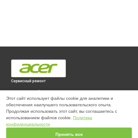
Сервисный ремонт
ВЫБЕРИ СВОЙ ГОРОД
Этот сайт использует файлы cookie для аналитики и
Ремонт моноблока ASPIRE C22-865 Acer в
Краснодаре
обеспечения наилучшего пользовательского опыта.
Ремонт моноблока ASPIRE C22-865 Acer в
Ростове-на-Дону
Продолжая использовать этот сайт, вы соглашаетесь с
Ремонт моноблока ASPIRE C22-865 Acer в
Нижнем
использованием файлов cookie.
Политика
Новгороде
конфиденциальности
Ремонт моноблока ASPIRE C22-865 Acer в
Новосибирске
Принять все
Ремонт моноблока ASPIRE C22-865 Acer в
Челябинске