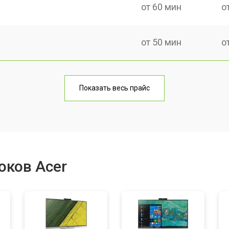
от 60 мин
о
от 50 мин
о
от 60 мин
о
Показать весь прайс
от 40 мин
о
от 80 мин
о
оков Acer
от 50 мин
о