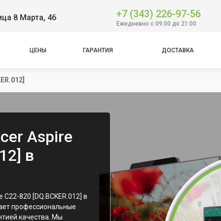
+7 (343) 226-97-56
ица 8 Марта, 46
Ежедневно с 09:00 до 21:00
ЦЕНЫ
ГАРАНТИЯ
ДОСТАВКА
ER.012]
er Aspire
12] в
 C22-820 [DQ.BCKER.012] в
гает профессиональные
нтией качества. Мы