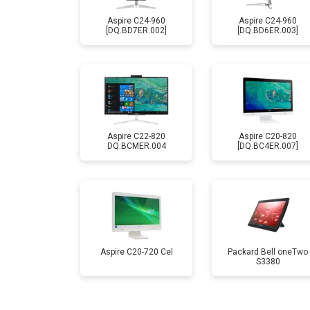
Aspire C24-960
Aspire C24-960
[DQ.BD7ER.002]
[DQ.BD6ER.003]
Aspire C22-820
Aspire C20-820
DQ.BCMER.004
[DQ.BC4ER.007]
Aspire C20-720 Cel
Packard Bell oneTwo
S3380