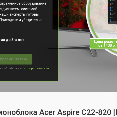
современное оборудование
с дисплеем, системой
наши эксперты готовы
Приходите и убедитесь в
ия до 3-х лет
Цена ремон
от 1400 р.
править заявку
 на обработку моих
персональных
оноблока Acer Aspire C22-820 