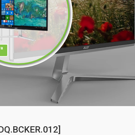
та
[DQ.BCKER.012]