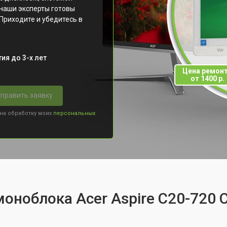
наши эксперты готовы
Приходите и убедитесь в
ия до 3-х лет
Цена ремон
от 1400 р.
править заявку
 на обработку моих
персональных
оноблока Acer Aspire C20-720 C