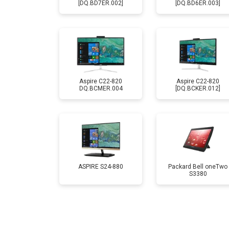
[DQ.BD7ER.002]
[DQ.BD6ER.003]
Aspire C22-820
Aspire C22-820
DQ.BCMER.004
[DQ.BCKER.012]
ASPIRE S24-880
Packard Bell oneTwo
S3380