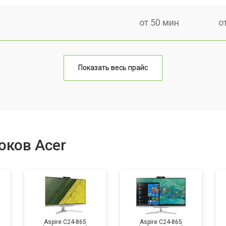
от 50 мин
о
от 60 мин
о
Показать весь прайс
от 40 мин
о
от 80 мин
о
оков Acer
от 50 мин
о
Aspire C24-865
Aspire C24-865