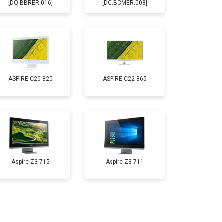
[DQ.BBRER.016]
[DQ.BCMER.008]
ASPIRE C20-820
ASPIRE C22-865
Aspire Z3-715
Aspire Z3-711