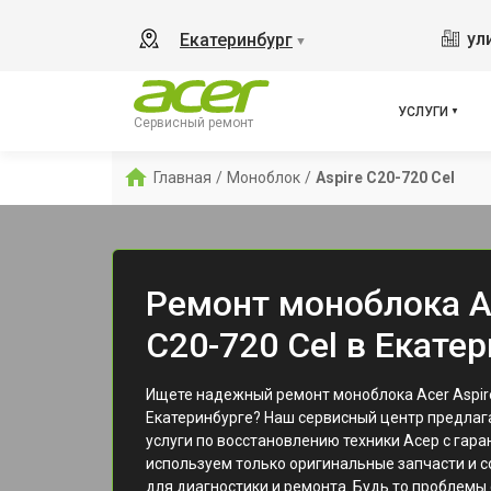
ул
Екатеринбург
▼
УСЛУГИ
Сервисный ремонт
Главная
/
Моноблок
/
Aspire C20-720 Cel
Ремонт моноблока Ac
C20-720 Cel в Екате
Ищете надежный ремонт моноблока Acer Aspire
Екатеринбурге? Наш сервисный центр предла
услуги по восстановлению техники Асер с гара
используем только оригинальные запчасти и 
для диагностики и ремонта. Будь то проблемы 