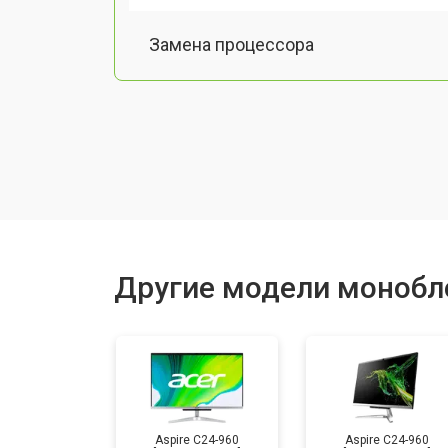
Замена процессора
Замена оперативной памяти
Замена Ethernet порта
Замена матрицы
Другие модели монобл
Замена жесткого диска HDD/SSD
Aspire C24-960
Aspire C24-960