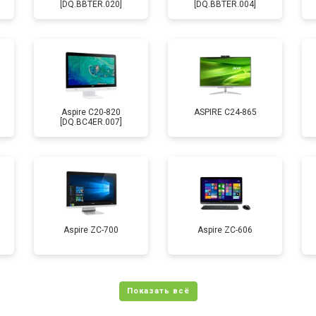
[DQ.BBTER.020]
[DQ.BBTER.004]
Aspire C20-820
ASPIRE C24-865
[DQ.BC4ER.007]
Aspire ZC-700
Aspire ZC-606