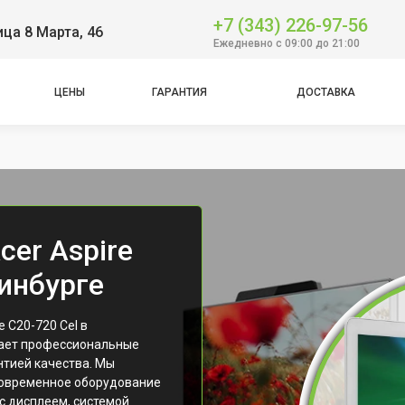
+7 (343) 226-97-56
ица 8 Марта, 46
Ежедневно с 09:00 до 21:00
ЦЕНЫ
ГАРАНТИЯ
ДОСТАВКА
er Aspire
ринбурге
 C20-720 Cel в
гает профессиональные
нтией качества. Мы
современное оборудование
с дисплеем, системой