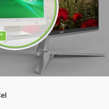
та
el