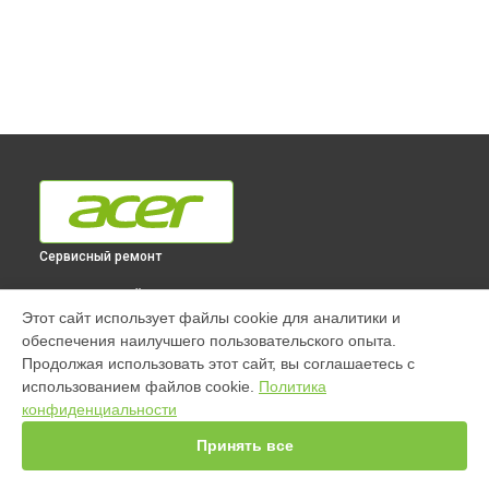
Сервисный ремонт
ВЫБЕРИ СВОЙ ГОРОД
Этот сайт использует файлы cookie для аналитики и
Ремонт моноблока Acer в
Краснодаре
обеспечения наилучшего пользовательского опыта.
Ремонт моноблока Acer в
Ростове-на-Дону
Продолжая использовать этот сайт, вы соглашаетесь с
Ремонт моноблока Acer в
Нижнем Новгороде
использованием файлов cookie.
Политика
конфиденциальности
Ремонт моноблока Acer в
Новосибирске
Ремонт моноблока Acer в
Челябинске
Принять все
Ремонт моноблока Acer в
Екатеринбурге
Ремонт моноблока Acer в
Казани