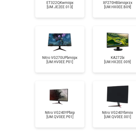
ET322QKwmiipx
XF270HBbmiiprzx
[UM.JE2EE.013]
[UM.HX0EE.B09]
Nitro VG270UPbmiipx
KA272bi
[UM.HV0EE.P01]
[UM.HX2EE.009]
Nitro VG240YPbiip
Nitro VG240Ybmiix
[UM.QV0EE.P01]
[UM.QV0EE.001]