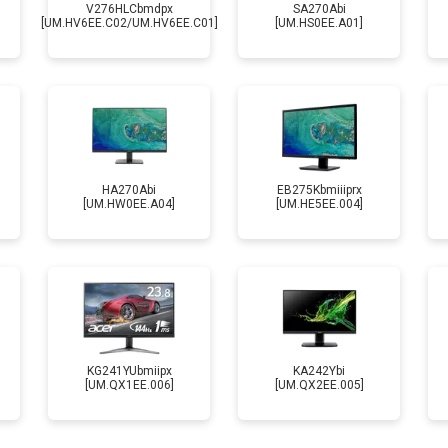
V276HLCbmdpx
SA270Abi
[UM.HV6EE.C02/UM.HV6EE.C01]
[UM.HS0EE.A01]
HA270Abi
EB275Kbmiiiprx
[UM.HW0EE.A04]
[UM.HE5EE.004]
KG241YUbmiipx
KA242Ybi
[UM.QX1EE.006]
[UM.QX2EE.005]