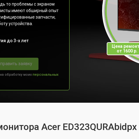
дь то проблемы с экраном
листы имеют обширный опыт
ртифицированные запчасти,
оту устройства.
ия до 3-х лет
Цена ремон
от 1600 р.
править заявку
 на обработку моих
персональных
монитора Acer ED323QURAbidpx