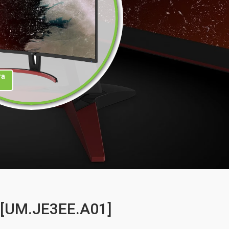
та
 [UM.JE3EE.A01]