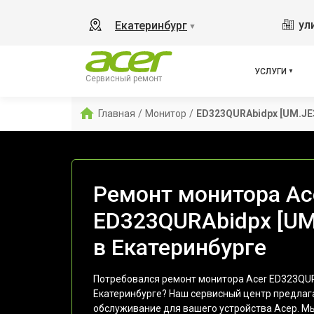
ул
Екатеринбург
▼
УСЛУГИ
Сервисный ремонт
Главная
/
Монитор
/
ED323QURAbidpx [UM.JE
Ремонт монитора Ac
ED323QURAbidpx [UM
в Екатеринбурге
Потребовался ремонт монитора Acer ED323QUR
Екатеринбурге? Наш сервисный центр предлаг
обслуживание для вашего устройства Асер. М