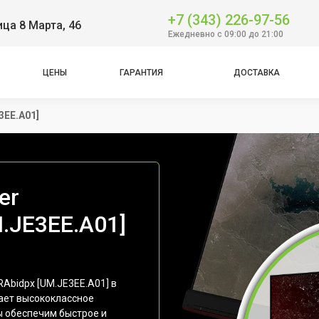
+7 (343) 226-97-56
ица 8 Марта, 46
Ежедневно с 09:00 до 21:00
ЦЕНЫ
ГАРАНТИЯ
ДОСТАВКА
3EE.A01]
er
.JE3EE.A01]
Abidpx [UM.JE3EE.A01] в
ает высококлассное
ы обеспечим быстрое и