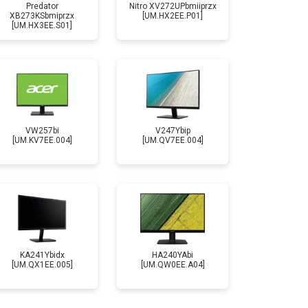
Predator
Nitro XV272UPbmiiprzx
XB273KSbmiprzx
[UM.HX2EE.P01]
[UM.HX3EE.S01]
VW257bi
V247Ybip
[UM.KV7EE.004]
[UM.QV7EE.004]
KA241Ybidx
HA240YAbi
[UM.QX1EE.005]
[UM.QW0EE.A04]