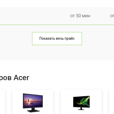
от 50 мин
о
от 80 мин
о
Показать весь прайс
ров Acer