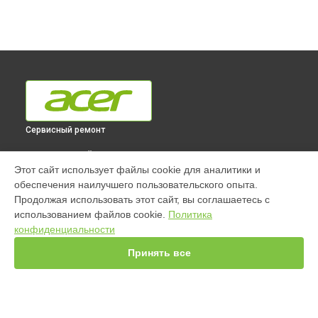
Сервисный ремонт
ВЫБЕРИ СВОЙ ГОРОД
Этот сайт использует файлы cookie для аналитики и
Ремонт монитора B247YUbmiipprx [UM.QB7EE.013] Acer в
обеспечения наилучшего пользовательского опыта.
Краснодаре
Продолжая использовать этот сайт, вы соглашаетесь с
Ремонт монитора B247YUbmiipprx [UM.QB7EE.013] Acer в
использованием файлов cookie.
Политика
Ростове-на-Дону
конфиденциальности
Ремонт монитора B247YUbmiipprx [UM.QB7EE.013] Acer в
Нижнем Новгороде
Принять все
Ремонт монитора B247YUbmiipprx [UM.QB7EE.013] Acer в
Новосибирске
Ремонт монитора B247YUbmiipprx [UM.QB7EE.013] Acer в
Челябинске