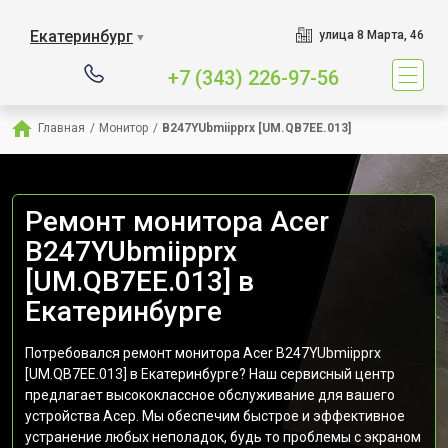
Екатеринбург
улица 8 Марта, 46
▼
+7 (343) 226-97-56
Главная
/
Монитор
/
B247YUbmiipprx [UM.QB7EE.013]
Ремонт монитора Acer
B247YUbmiipprx
[UM.QB7EE.013] в
Екатеринбурге
Потребовался ремонт монитора Acer B247YUbmiipprx
[UM.QB7EE.013] в Екатеринбурге? Наш сервисный центр
предлагает высококлассное обслуживание для вашего
устройства Асер. Мы обеспечим быстрое и эффективное
устранение любых неполадок, будь то проблемы с экраном