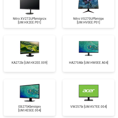
Nitro XV272UPbmiiprzx
Nitro VG270UPbmiipx
[UM.HX2EE.P01]
[UM.HV0EE.P01]
KA272bi [UM.HX2EE.009]
HA270Abi [UM.HW0EE.A04]
EB275Kbmiiiprx
VW257bi [UM.KV7EE.004]
[UM.HE5EE.004]