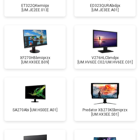
ET322QKwmiipx
ED323QURAbidpx
[UM.JE2EE.013]
[UM.JE3EE.A01]
XF270HBbmiiprzx
V276HLCbmdpx
[UM.HX0EE.B09]
[UM.HV6EE.C02/UM.HV6EE.C01]
SA270Abi [UM.HS0EE.A01]
Predator XB273KSbmiprzx
[UM.HX3EE.S01]