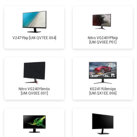
V247Ybip [UM.QV7EE.004]
Nitro VG240YPbiip
[UM.QV0EE.P01]
Nitro VG240Ybmiix
KG241YUbmiipx
[UM.QV0EE.001]
[UM.QX1EE.006]