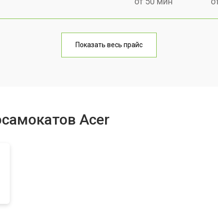
от 50 мин
о
от 60 мин
о
Показать весь прайс
от 40 мин
о
от 50 мин
о
осамокатов Acer
лаги
от 50 мин
о
от 50 мин
о
от 40 мин
о