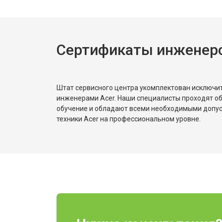
Ремонт платы управления (восстан
Сертификаты инженеро
Замена корпуса
Замена аккумулятора
Штат сервисного центра укомплектован исключ
инженерами Acer. Наши специалисты проходят о
обучение и обладают всеми необходимыми допу
техники Acer на профессиональном уровне.
Замена камеры
Замена элемента освещения