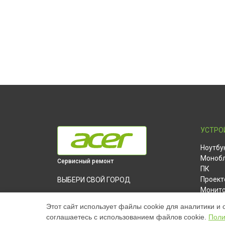
УСТРО
Ноутбу
Моноб
Сервисный ремонт
ПК
Проект
ВЫБЕРИ СВОЙ ГОРОД
Монит
Ремонт электросамоката ES Series 5
Планш
max Acer в
Краснодаре
Этот сайт использует файлы cookie для аналитики и 
Ультра
соглашаетесь с использованием файлов cookie.
Поли
Ремонт электросамоката ES Series 5
Электр