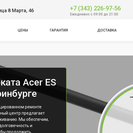
+7 (343) 226-97-56
ица 8 Марта, 46
Ежедневно с 09:00 до 21:00
ЦЕНЫ
ГАРАНТИЯ
ДОСТАВКА
ката Acer ES
ринбурге
фицированном ремонте
сный центр предлагает
уживанию. Мы обеспечим,
 долговечность и
обы продолжить