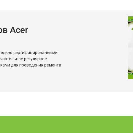
овление)
от 80 мин
о
в Acer
от 50 мин
о
от 60 мин
о
ительно сертифицированными
бязательное регулярное
сками для проведения ремонта
от 50 мин
о
от 50 мин
о