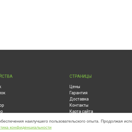
ЙСТВА
СТРАНИЦЫ
к
Цены
лок
Гарантия
Доставка
ор
Контакты
ор
Карта сайта
ет
обеспечения наилучшего пользовательского опыта. Продолжая испол
бук
тика конфиденциальности
осамокат