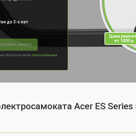
ия до 3-х лет
Цена ремон
от 1000 р.
править заявку
 на обработку моих
персональных
лектросамоката Acer ES Series