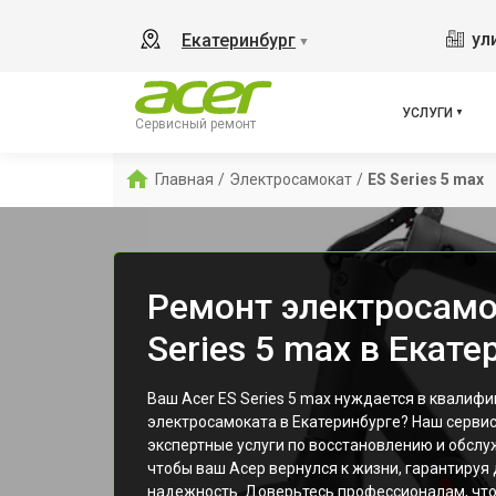
ул
Екатеринбург
▼
УСЛУГИ
Сервисный ремонт
Главная
/
Электросамокат
/
ES Series 5 max
Ремонт электросамо
Series 5 max в Екате
Ваш Acer ES Series 5 max нуждается в квали
электросамоката в Екатеринбурге? Наш серви
экспертные услуги по восстановлению и обсл
чтобы ваш Асер вернулся к жизни, гарантируя
надежность. Доверьтесь профессионалам, чт