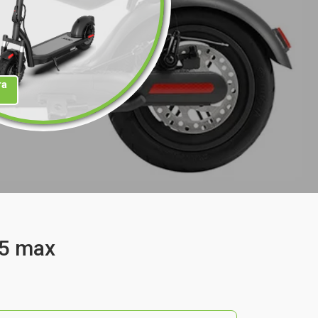
та
 5 max